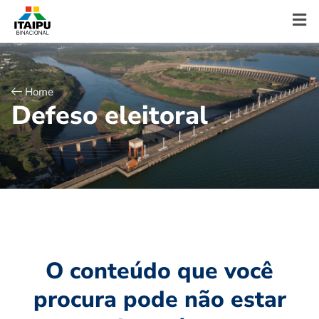
Home
D
e
f
e
s
o
e
l
e
i
t
o
r
a
l
O conteúdo que você
procura pode não estar