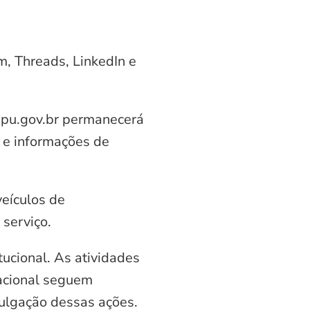
am, Threads, LinkedIn e
aipu.gov.br permanecerá
 e informações de
veículos de
serviço.
ucional. As atividades
nacional seguem
vulgação dessas ações.