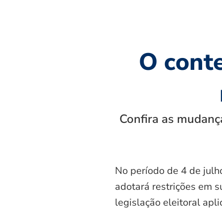
O cont
Confira as mudança
No período de 4 de julh
adotará restrições em s
legislação eleitoral apl