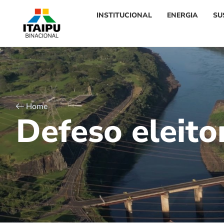
INSTITUCIONAL
ENERGIA
SU
Home
D
e
f
e
s
o
e
l
e
i
t
o