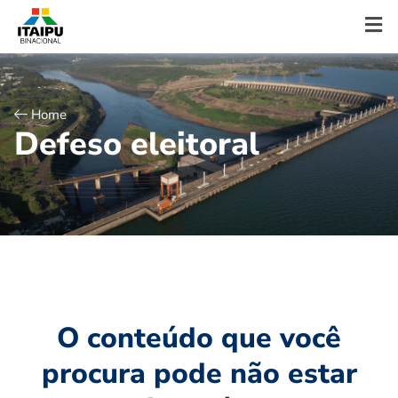
Home
D
e
f
e
s
o
e
l
e
i
t
o
r
a
l
O conteúdo que você
procura pode não estar