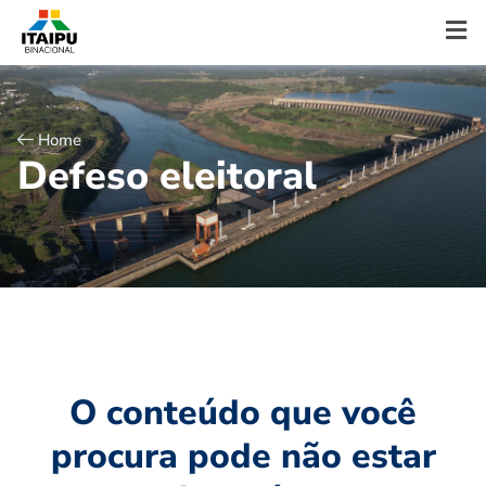
Home
D
e
f
e
s
o
e
l
e
i
t
o
r
a
l
O conteúdo que você
procura pode não estar