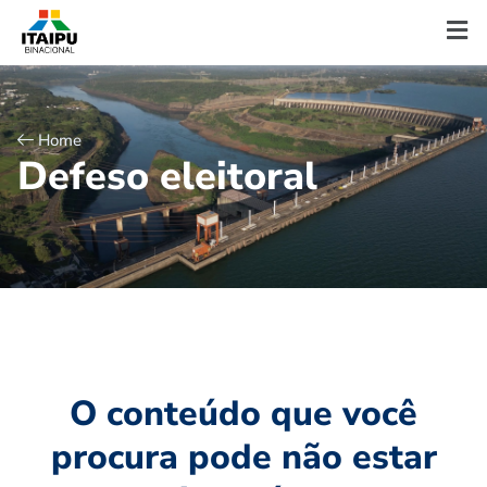
Home
D
e
f
e
s
o
e
l
e
i
t
o
r
a
l
O conteúdo que você
procura pode não estar