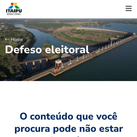
Home
D
e
f
e
s
o
e
l
e
i
t
o
r
a
l
O conteúdo que você
procura pode não estar