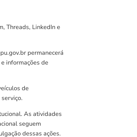
am, Threads, LinkedIn e
aipu.gov.br permanecerá
 e informações de
veículos de
serviço.
ucional. As atividades
nacional seguem
vulgação dessas ações.