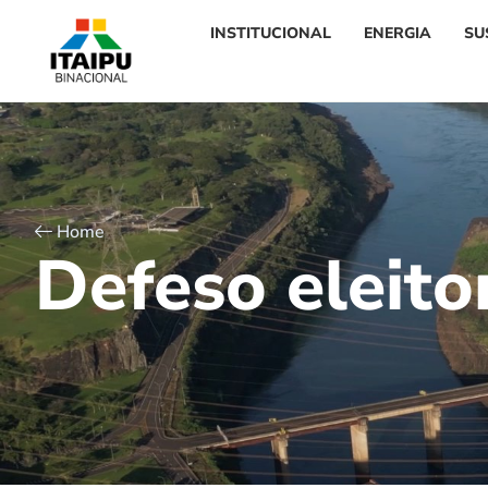
INSTITUCIONAL
ENERGIA
SU
Home
D
e
f
e
s
o
e
l
e
i
t
o