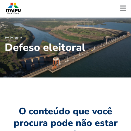
Home
D
e
f
e
s
o
e
l
e
i
t
o
r
a
l
O conteúdo que você
procura pode não estar