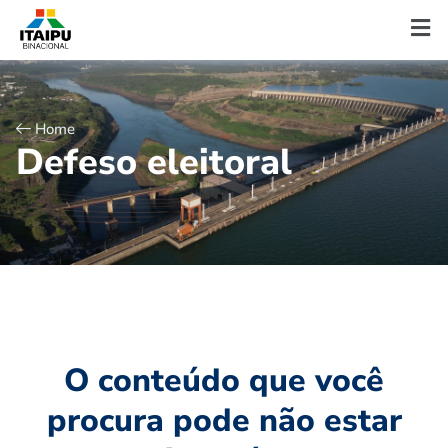
Home
D
e
f
e
s
o
e
l
e
i
t
o
r
a
l
O conteúdo que você
procura pode não estar