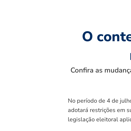
O cont
Confira as mudança
No período de 4 de julh
adotará restrições em s
legislação eleitoral apl