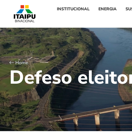
INSTITUCIONAL
ENERGIA
SU
Home
D
e
f
e
s
o
e
l
e
i
t
o