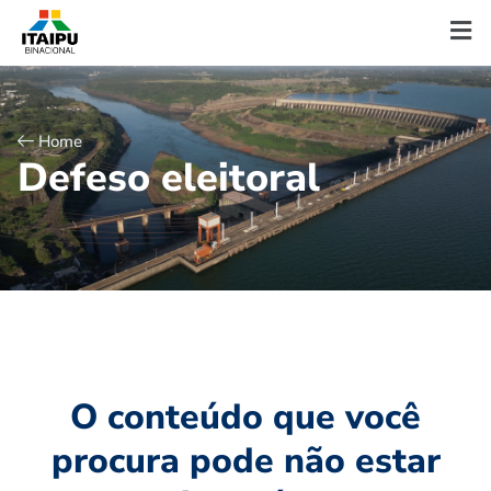
Home
D
e
f
e
s
o
e
l
e
i
t
o
r
a
l
O conteúdo que você
procura pode não estar