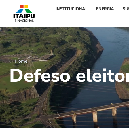
INSTITUCIONAL
ENERGIA
SU
Home
D
e
f
e
s
o
e
l
e
i
t
o