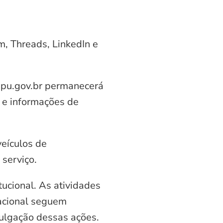
am, Threads, LinkedIn e
aipu.gov.br permanecerá
 e informações de
veículos de
serviço.
ucional. As atividades
nacional seguem
vulgação dessas ações.