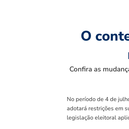
O cont
Confira as mudança
No período de 4 de julh
adotará restrições em s
legislação eleitoral apl