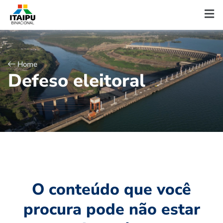
Home
D
e
f
e
s
o
e
l
e
i
t
o
r
a
l
O conteúdo que você
procura pode não estar