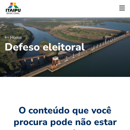
Home
D
e
f
e
s
o
e
l
e
i
t
o
r
a
l
O conteúdo que você
procura pode não estar