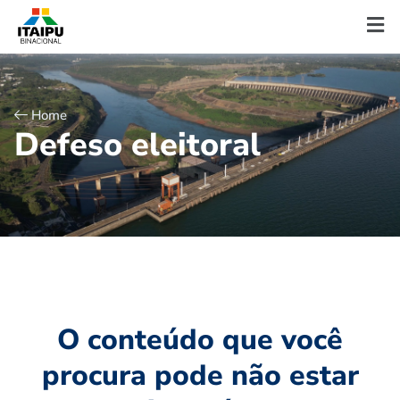
Home
D
e
f
e
s
o
e
l
e
i
t
o
r
a
l
O conteúdo que você
procura pode não estar