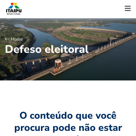
Home
D
e
f
e
s
o
e
l
e
i
t
o
r
a
l
O conteúdo que você
procura pode não estar