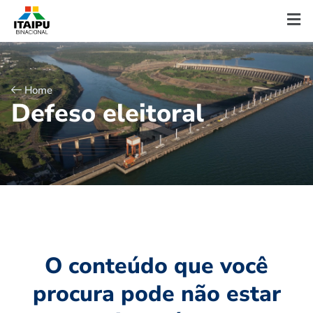
Home
D
e
f
e
s
o
e
l
e
i
t
o
r
a
l
O conteúdo que você
procura pode não estar