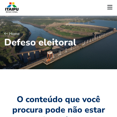
Home
D
e
f
e
s
o
e
l
e
i
t
o
r
a
l
O conteúdo que você
procura pode não estar