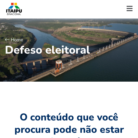
Home
D
e
f
e
s
o
e
l
e
i
t
o
r
a
l
O conteúdo que você
procura pode não estar