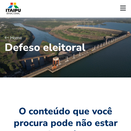
Home
D
e
f
e
s
o
e
l
e
i
t
o
r
a
l
O conteúdo que você
procura pode não estar