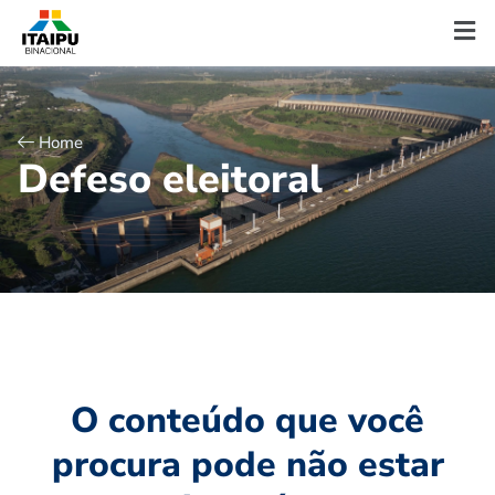
Home
D
e
f
e
s
o
e
l
e
i
t
o
r
a
l
O conteúdo que você
procura pode não estar