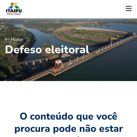
Home
D
e
f
e
s
o
e
l
e
i
t
o
r
a
l
O conteúdo que você
procura pode não estar