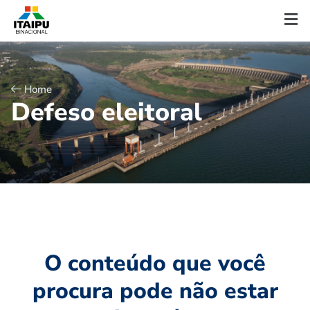
Home
D
e
f
e
s
o
e
l
e
i
t
o
r
a
l
O conteúdo que você
procura pode não estar