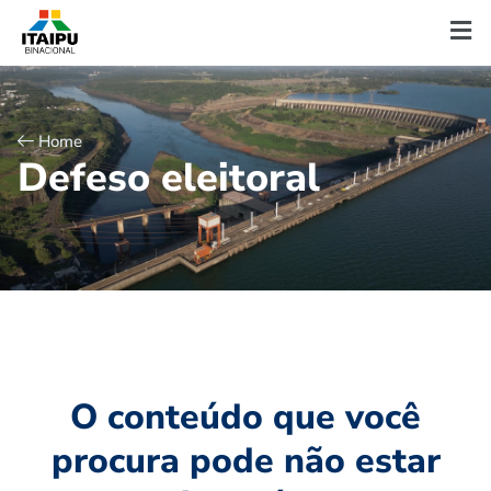
Home
D
e
f
e
s
o
e
l
e
i
t
o
r
a
l
O conteúdo que você
procura pode não estar