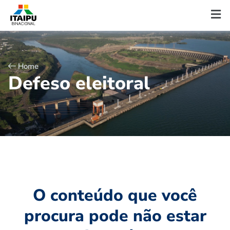
Home
D
e
f
e
s
o
e
l
e
i
t
o
r
a
l
O conteúdo que você
procura pode não estar