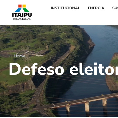
INSTITUCIONAL
ENERGIA
SU
Home
D
e
f
e
s
o
e
l
e
i
t
o