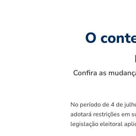
O cont
Confira as mudança
No período de 4 de julh
adotará restrições em s
legislação eleitoral apl