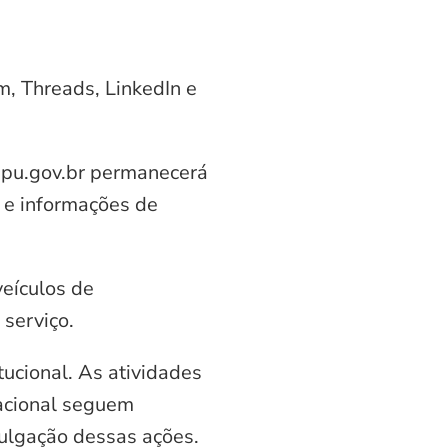
am, Threads, LinkedIn e
aipu.gov.br permanecerá
 e informações de
veículos de
serviço.
ucional. As atividades
nacional seguem
vulgação dessas ações.