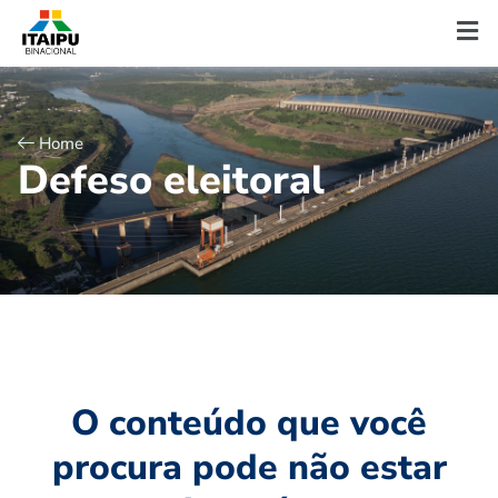
Home
D
e
f
e
s
o
e
l
e
i
t
o
r
a
l
O conteúdo que você
procura pode não estar