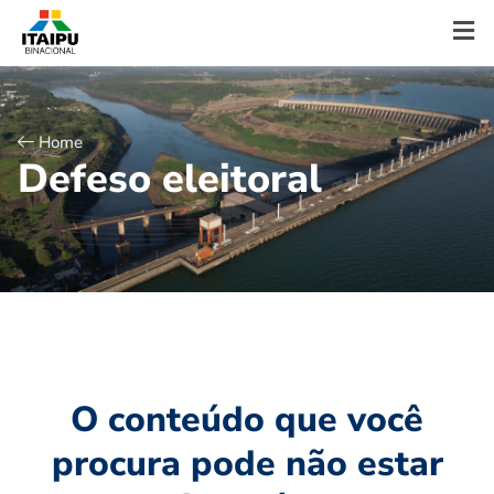
Home
D
e
f
e
s
o
e
l
e
i
t
o
r
a
l
O conteúdo que você
procura pode não estar