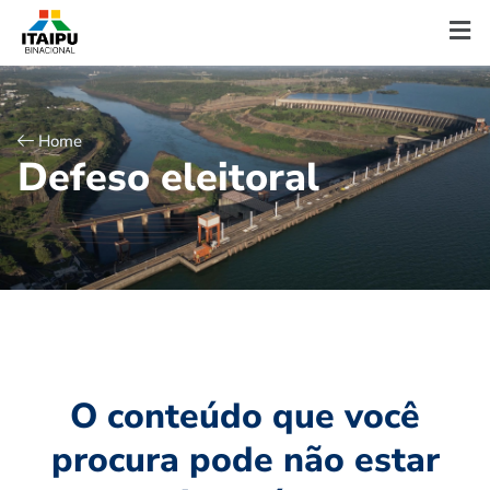
Home
D
e
f
e
s
o
e
l
e
i
t
o
r
a
l
O conteúdo que você
procura pode não estar