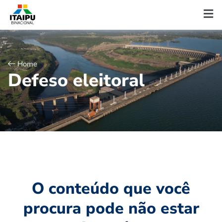
Home
D
e
f
e
s
o
e
l
e
i
t
o
r
a
l
O conteúdo que você
procura pode não estar