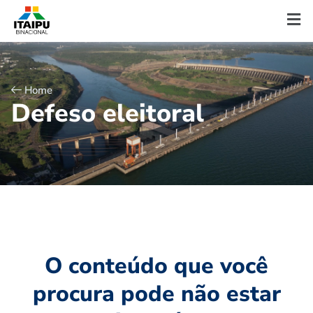
Home
D
e
f
e
s
o
e
l
e
i
t
o
r
a
l
O conteúdo que você
procura pode não estar