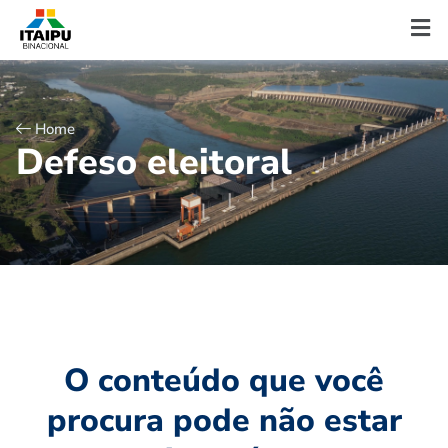
Home
D
e
f
e
s
o
e
l
e
i
t
o
r
a
l
O conteúdo que você
procura pode não estar