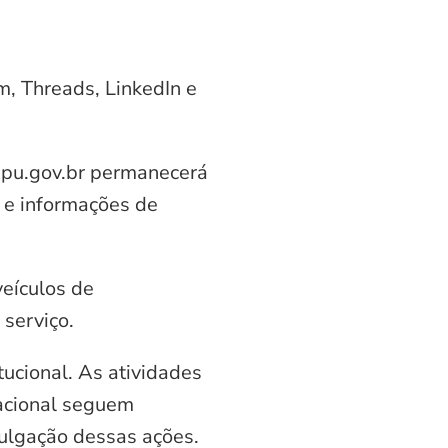
am, Threads, LinkedIn e
aipu.gov.br permanecerá
 e informações de
veículos de
serviço.
ucional. As atividades
nacional seguem
vulgação dessas ações.