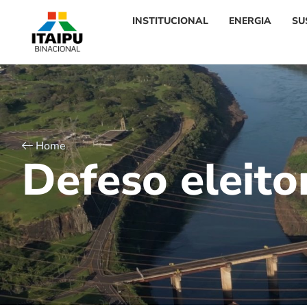
INSTITUCIONAL
ENERGIA
SU
Home
D
e
f
e
s
o
e
l
e
i
t
o