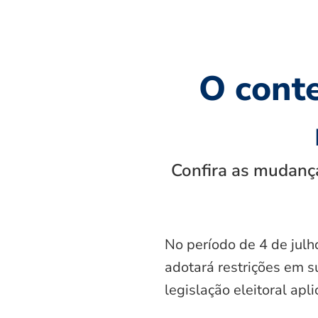
O cont
Confira as mudança
No período de 4 de julh
adotará restrições em s
legislação eleitoral apl