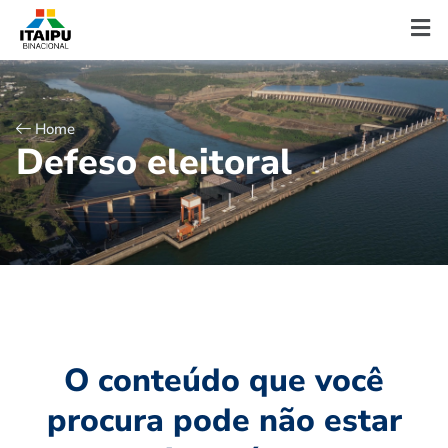
Home
D
e
f
e
s
o
e
l
e
i
t
o
r
a
l
O conteúdo que você
procura pode não estar