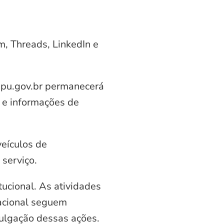
am, Threads, LinkedIn e
aipu.gov.br permanecerá
 e informações de
veículos de
serviço.
ucional. As atividades
nacional seguem
vulgação dessas ações.