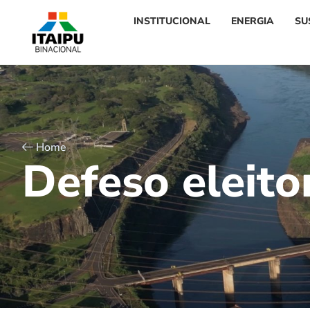
INSTITUCIONAL
ENERGIA
SU
Home
D
e
f
e
s
o
e
l
e
i
t
o