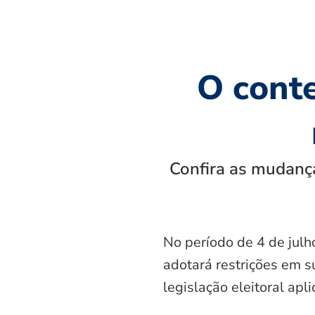
O cont
Confira as mudança
No período de 4 de julh
adotará restrições em s
legislação eleitoral apl