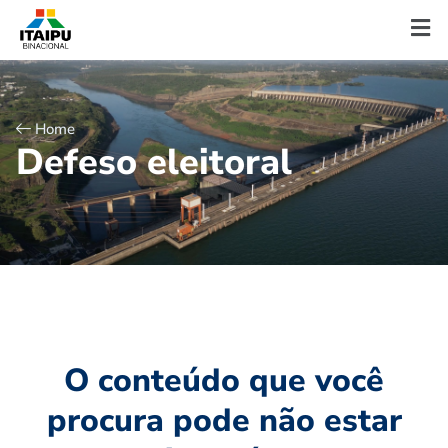
Home
D
e
f
e
s
o
e
l
e
i
t
o
r
a
l
O conteúdo que você
procura pode não estar