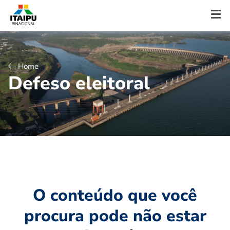
Home
D
e
f
e
s
o
e
l
e
i
t
o
r
a
l
O conteúdo que você
procura pode não estar