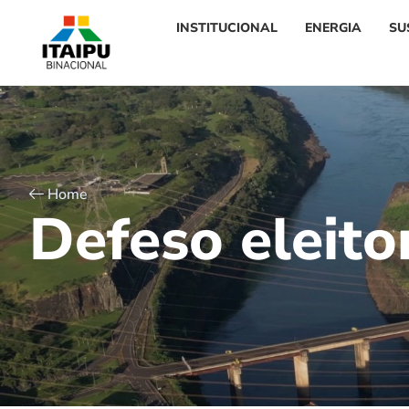
INSTITUCIONAL
ENERGIA
SU
Home
D
e
f
e
s
o
e
l
e
i
t
o