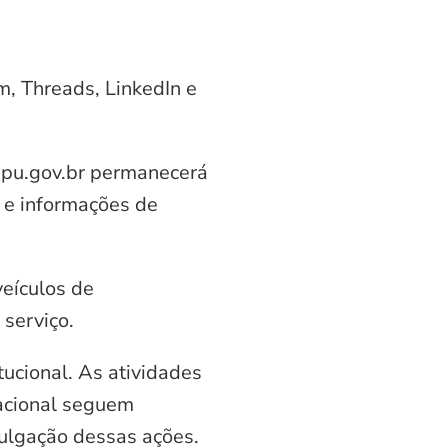
am, Threads, LinkedIn e
aipu.gov.br permanecerá
 e informações de
veículos de
serviço.
ucional. As atividades
nacional seguem
vulgação dessas ações.