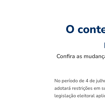
O cont
Confira as mudança
No período de 4 de julh
adotará restrições em s
legislação eleitoral apl