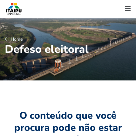
Home
D
e
f
e
s
o
e
l
e
i
t
o
r
a
l
O conteúdo que você
procura pode não estar