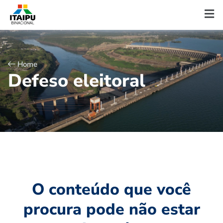
Home
D
e
f
e
s
o
e
l
e
i
t
o
r
a
l
O conteúdo que você
procura pode não estar