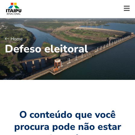
Home
D
e
f
e
s
o
e
l
e
i
t
o
r
a
l
O conteúdo que você
procura pode não estar