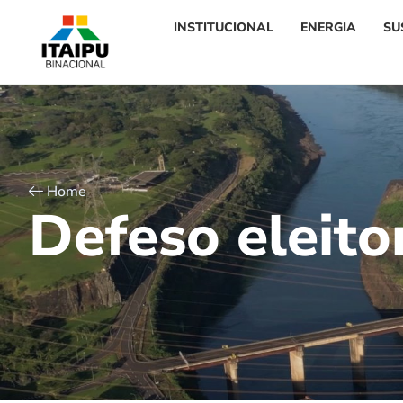
INSTITUCIONAL
ENERGIA
SU
Home
D
e
f
e
s
o
e
l
e
i
t
o