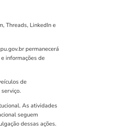
am, Threads, LinkedIn e
aipu.gov.br permanecerá
 e informações de
veículos de
serviço.
ucional. As atividades
nacional seguem
vulgação dessas ações.