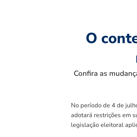
O cont
Confira as mudança
No período de 4 de julh
adotará restrições em s
legislação eleitoral apl