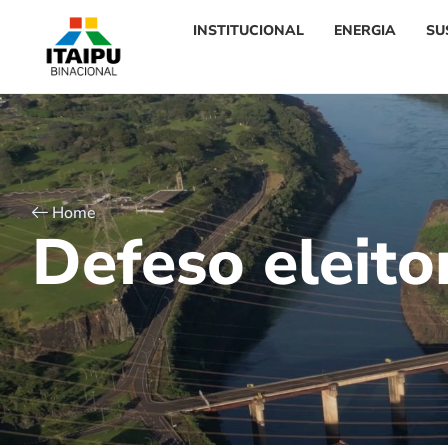
INSTITUCIONAL
ENERGIA
SU
Home
D
e
f
e
s
o
e
l
e
i
t
o