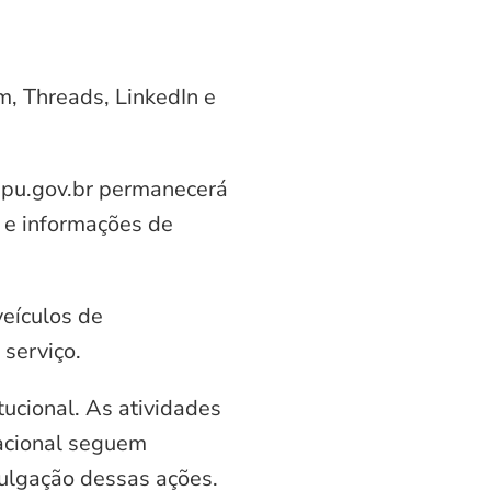
am, Threads, LinkedIn e
aipu.gov.br permanecerá
 e informações de
veículos de
serviço.
ucional. As atividades
nacional seguem
vulgação dessas ações.