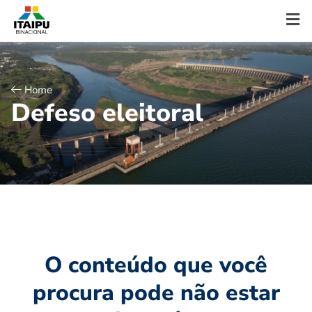
Home
D
e
f
e
s
o
e
l
e
i
t
o
r
a
l
O conteúdo que você
procura pode não estar