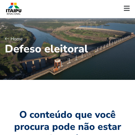
Home
D
e
f
e
s
o
e
l
e
i
t
o
r
a
l
O conteúdo que você
procura pode não estar