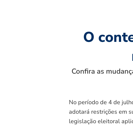
O cont
Confira as mudança
No período de 4 de julh
adotará restrições em s
legislação eleitoral apl