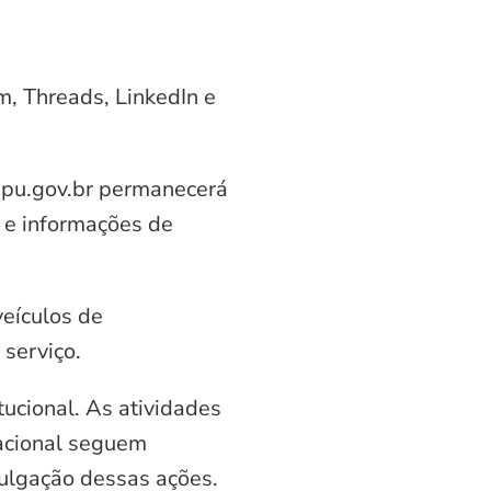
am, Threads, LinkedIn e
aipu.gov.br permanecerá
 e informações de
veículos de
serviço.
ucional. As atividades
nacional seguem
vulgação dessas ações.