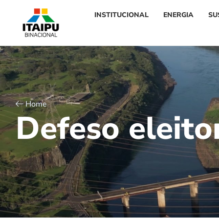
INSTITUCIONAL
ENERGIA
SU
Home
D
e
f
e
s
o
e
l
e
i
t
o