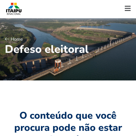
Home
D
e
f
e
s
o
e
l
e
i
t
o
r
a
l
O conteúdo que você
procura pode não estar