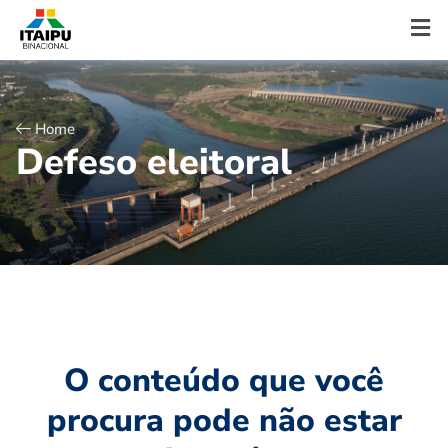
Home
D
e
f
e
s
o
e
l
e
i
t
o
r
a
l
O conteúdo que você
procura pode não estar