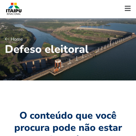
Home
D
e
f
e
s
o
e
l
e
i
t
o
r
a
l
O conteúdo que você
procura pode não estar