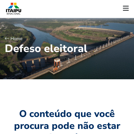
Home
D
e
f
e
s
o
e
l
e
i
t
o
r
a
l
O conteúdo que você
procura pode não estar